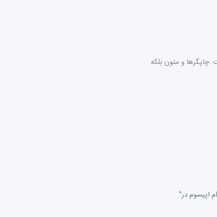
. چاپگرها و متون بلکه
"تغییرات زیادی در لورام اپیسوم وجود دارد اما اکثریت آنها رنج می برند. تمام ژنراتورهای لورام اپیسوم در